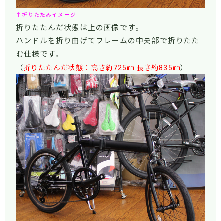
↑折りたたみイメージ
折りたたんだ状態は上の画像です。
ハンドルを折り曲げてフレームの中央部で折りたた
む仕様です。
（
折りたたんだ状態：高さ約725㎜ 長さ約835㎜
）