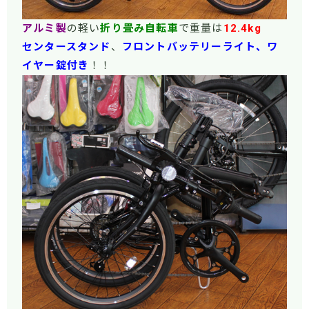
アルミ製
の軽い
折り畳み自転車
で重量は
12.4kg
センタースタンド
、
フロントバッテリーライト、ワ
イヤー錠
付き
！！