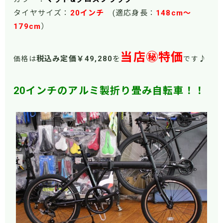
タイヤサイズ：
20インチ
(適応身長：
148cm～
179cm
）
当店㊙特価
税込み定価￥49
,280
を
♪
価格は
です
20インチのアルミ製折り畳み自転車！！