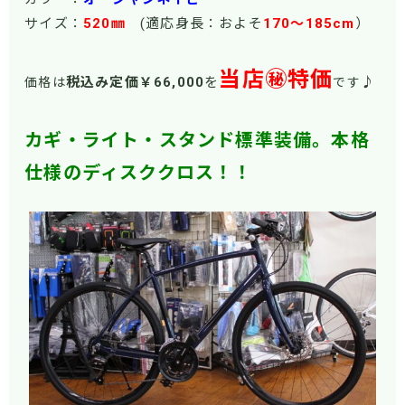
サイズ：
520㎜
(適応身長：およそ
170
～185cm
）
当店㊙特価
税込み定価￥66
,000
を
♪
価格は
です
カギ・ライト・スタンド標準装備。本格
仕様のディスククロス！！