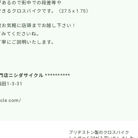
があるので街中での段差等や
できるクロスバイクです。
（27.5ｘ1.75）
度お気軽に店頭までお越し下さい！
てみてくださいね。
丁寧にご説明いたします。
！
門店ニシダサイクル **********
田1-3-31
ycle.com/
ブリヂストン製のクロスバイク