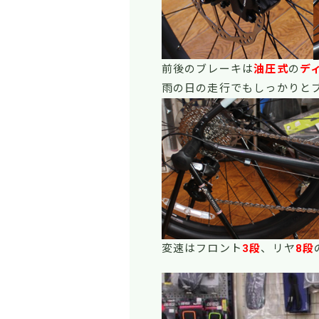
前後のブレーキは
油圧式
の
デ
雨の日の走行でもしっかりと
変速はフロント
3段
、リヤ
8段