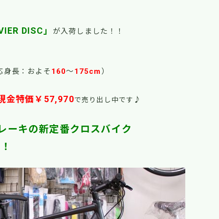
IER DISC」
が入荷しました！！
適応身長：およそ
160
～
175cm
）
現金特価￥57,970
♪
で売り出し中です
レーキの新定番クロスバイク
！！