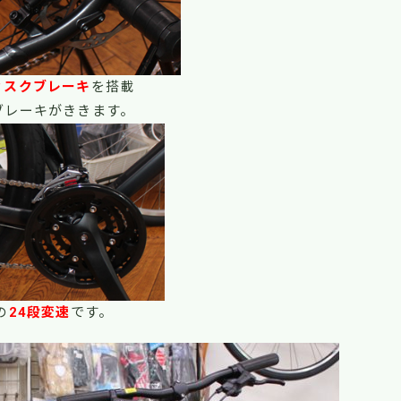
ィスクブレーキ
を搭載
ブレーキがききます。
の
24段変速
です。