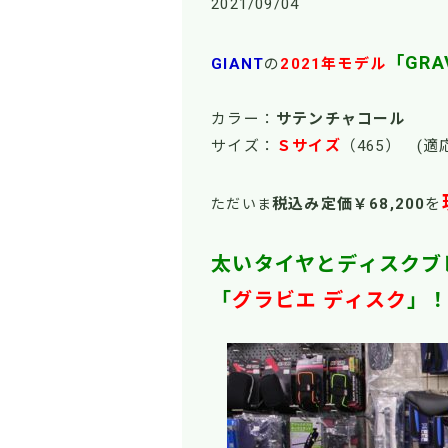
2021/09/04
「GRAV
GIANT
の
2021
年モデル
カラー：
サテンチャコール
サイズ：
Ｓサイズ
（465） (
税込み定価￥68
,200
を
ただいま
太いタイヤとディスクブ
「
グラビエ ディスク
」