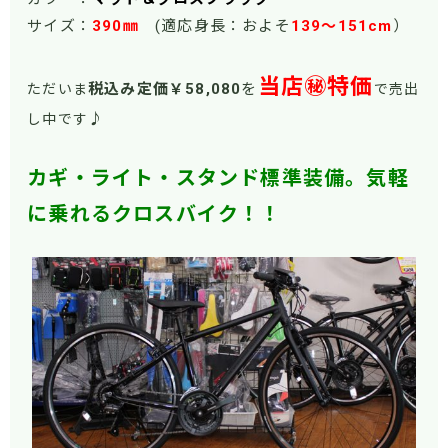
サイズ：
390㎜
(適応身長：およそ
139
～151
cm
）
当店㊙特価
税込み定価￥58
,080
を
ただいま
で売出
♪
し中です
カギ・ライト・スタンド標準装備。気軽
に乗れるクロスバイク！！