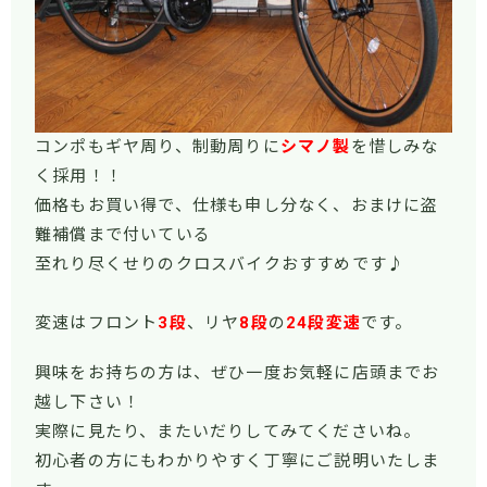
コンポもギヤ周り、制動周りに
シマノ製
を惜しみな
く採用！！
価格もお買い得で、仕様も申し分なく、おまけに盗
難補償まで付いている
至れり尽くせりのクロスバイクおすすめです♪
変速はフロント
3
段
、リヤ
8
段
の
24
段変速
です。
興味をお持ちの方は、ぜひ一度お気軽に店頭までお
越し下さい！
実際に見たり、またいだりしてみてくださいね。
初心者の方にもわかりやすく丁寧にご説明いたしま