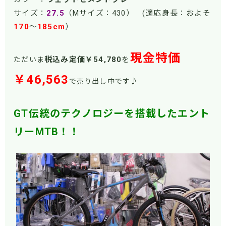
サイズ：
27.5
（Mサイズ：430） (適応身長：およそ
170
～
185cm
）
現金特価
税込み定価￥54
,780
を
ただいま
￥46,563
♪
で売り出し中です
GT伝統のテクノロジーを搭載したエント
リーMTB！！