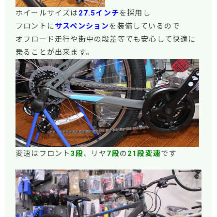
ホイールサイズは
27.5インチ
を採用し
フロントに
サスペンション
を装備しているので
オフロード走行や街中の段差等でも安心して快適に
乗ることが出来ます。
変速はフロント
3段
、リヤ
7段
の
21段変速
です