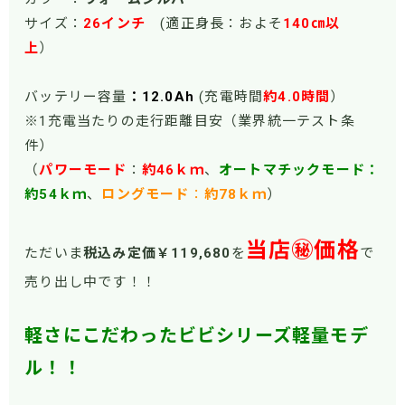
サイズ：
26
インチ
(適正身長：およそ
140㎝以
上
）
バッテリー容量
：12.0Ah
(充電時間
約4.0時間
）
※1充電当たりの走行距離目安（業界統一テスト条
件）
（
パワーモー
ド
：
約46ｋｍ
、
オートマチックモード：
約54ｋｍ
、
ロングモード
：
約78ｋｍ
）
当店㊙価格
ただいま
税込み定価￥119,680
を
で
売り出し中です！！
軽さにこだわったビビシリーズ軽量モデ
ル！！