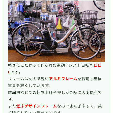
軽さにこだわって作られた電動アシスト自転車
ビビ
L
です。
フレームは丈夫で軽い
アルミフレーム
を採用し車体
重量を軽くしています。
駐輪場などでの持ち上げや押し歩き時に大変便利で
す。
また
低床デザインフレーム
なのでまたぎやすく、乗
り降りしやすいデザインです。