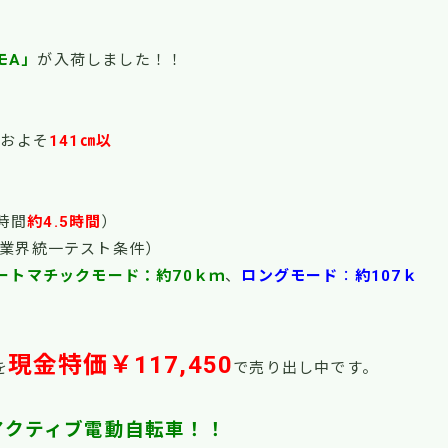
モA」
が入荷しました！！
およそ
141㎝以
時間
約4.5時間
）
（業界統一テスト条件）
ートマチックモード：約70ｋｍ
、
ロングモード
：
約107ｋ
現金特価￥117,450
を
で売り出し中です。
アクティブ電動自転車！！