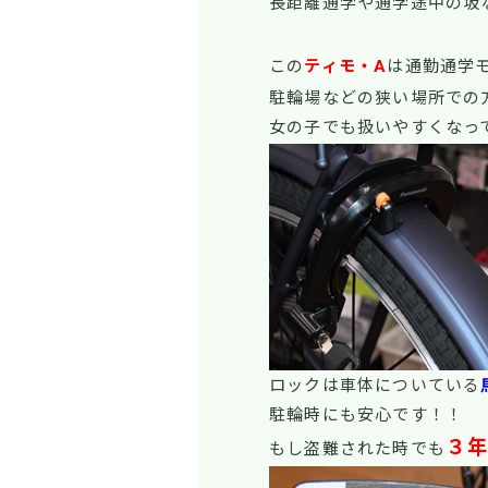
長距離通学や通学途中の坂
この
ティモ・A
は通勤通学
駐輪場などの狭い場所での
女の子でも扱いやすくなっ
ロックは車体についている
駐輪時にも安心です！！
３
もし盗難された時でも