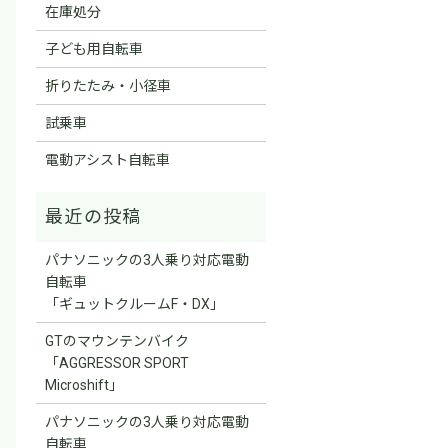
在庫処分
子ども用自転車
折りたたみ・小径車
試乗車
電動アシスト自転車
パナソニックの3人乗り対応電動
自転車
「ギュットクルームF・DX」
GTのマウンテンバイク
「AGGRESSOR SPORT
Microshift」
パナソニックの3人乗り対応電動
自転車