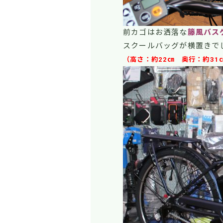
前カゴはお洒落な
籐風バス
スクールバッグが横置きで
（高さ：約22㎝ 奥行：約31