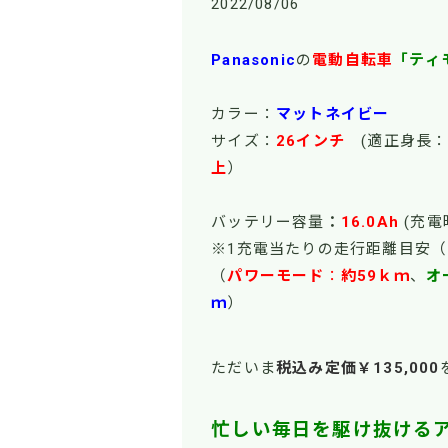
2022/08/06
Panasonic
の
電動自転車
「ティ
カラー：
マットネイビー
サイズ：
26インチ
(適正身長：
上
）
バッテリー容量
：
16.0Ah
(充電
※1充電当たりの走行距離目安
（
パワーモード
：
約59ｋｍ
、
オ
ｍ
）
ただいま
税込み定価￥135,000
忙しい毎日を駆け抜ける