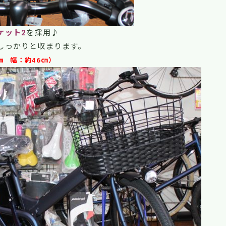
ケット2
を採用♪
しっかりと収まります。
㎝ 幅：約46㎝）