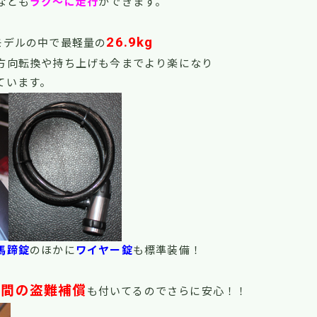
なども
ラク～に走行
ができます。
26.9kg
モデルの中で最軽量の
方向転換や持ち上げも今までより楽になり
ています。
馬蹄錠
のほかに
ワイヤー錠
も標準装備！
年間の盗難補償
も付いてるのでさらに安心！！