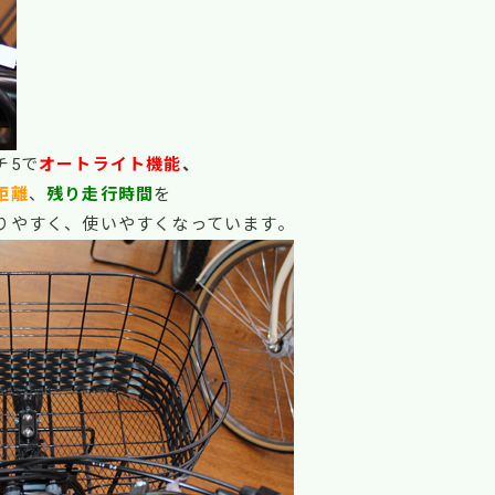
チ5で
オートライト機能
、
距離
、
残り走行時間
を
りやすく、使いやすくなっています。