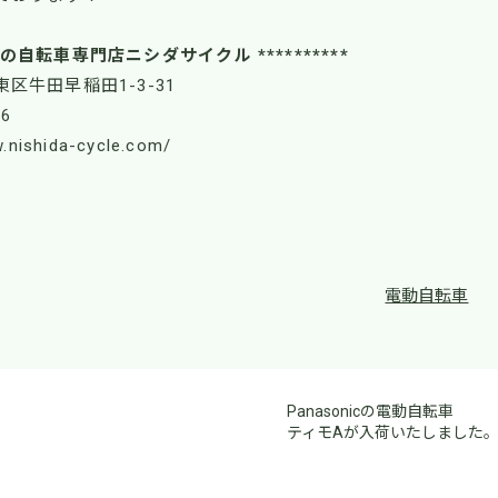
広島市の自転車専門店ニシダサイクル **********
市東区牛田早稲田1-3-31
76
w.nishida-cycle.com/
電動自転車
Panasonicの電動自転車
ティモAが入荷いたしました