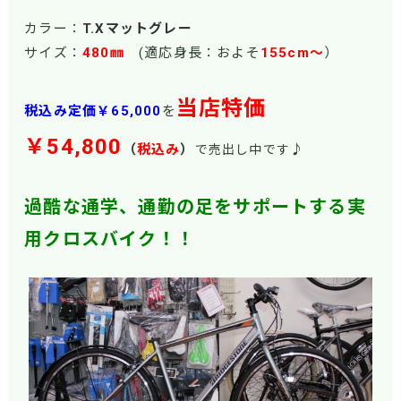
カラー：
T.Xマットグレー
サイズ：
480㎜
(適応身長：およそ
155cm～
）
当店特価
税込み定価￥65,00
0
を
￥54,80
0
（
税込み
）
♪
で売出し中です
過酷な通学、通勤の足をサポートする実
用クロスバイク！！