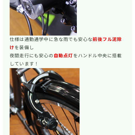
仕様は通勤通学中に急な雨でも安心な
前後フル泥除
け
を装備し
夜間走行にも安心の
自動点灯
をハンドル中央に搭載
しています
！