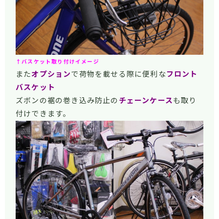
↑バスケット取り付けイメージ
また
オプション
で荷物を載せる際に便利な
フロント
バスケット
ズボンの裾の巻き込み防止の
チェーンケース
も取り
付けできます。