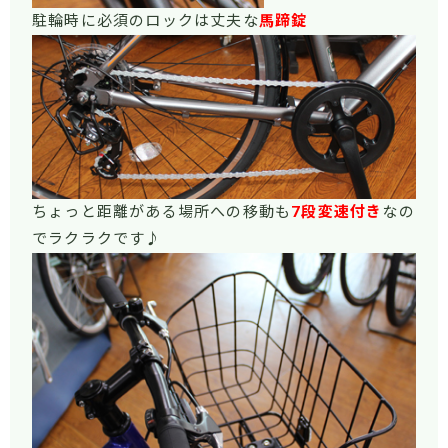
駐輪時に必須のロックは丈夫な
馬蹄錠
ちょっと距離がある場所への移動も
7段変速付き
なの
でラクラクです♪