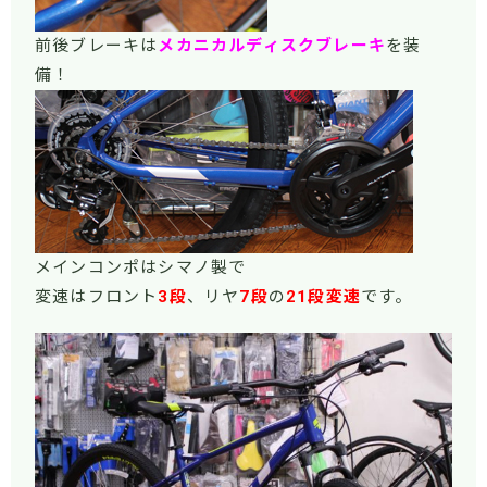
前後ブレーキは
メカニカルディスクブレーキ
を装
備！
メインコンポはシマノ製で
変速はフロント
3段
、リヤ
7段
の
21段変速
です。