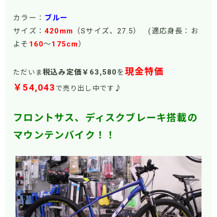
カラー：
ブルー
サイズ：
420
mm
（S
サイズ、27.5
）
(適応身長：お
よそ
160
～
175cm
）
現金特価
税込み定価￥63
,580
を
ただいま
￥54,043
♪
で売り出し中です
フロントサス、ディスクブレーキ搭載の
マウンテンバイク
！！