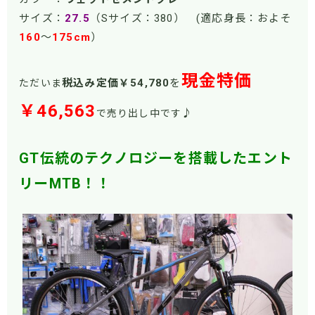
サイズ：
27.5
（Sサイズ：380） (適応身長：およそ
160
～
175cm
）
現金特価
税込み定価￥54
,780
を
ただいま
￥46,563
♪
で売り出し中です
GT伝統のテクノロジーを搭載したエント
リーMTB！！