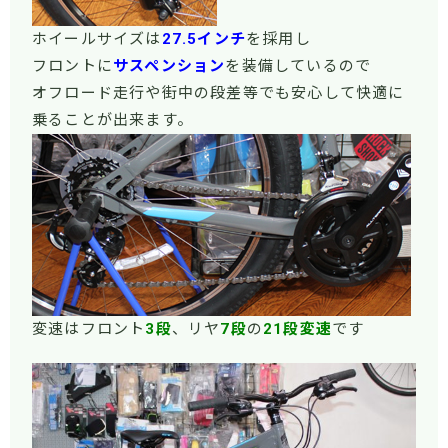
ホイールサイズは
27.5インチ
を採用し
フロントに
サスペンション
を装備しているので
オフロード走行や街中の段差等でも安心して快適に
乗ることが出来ます。
変速はフロント
3段
、リヤ
7段
の
21段変速
です