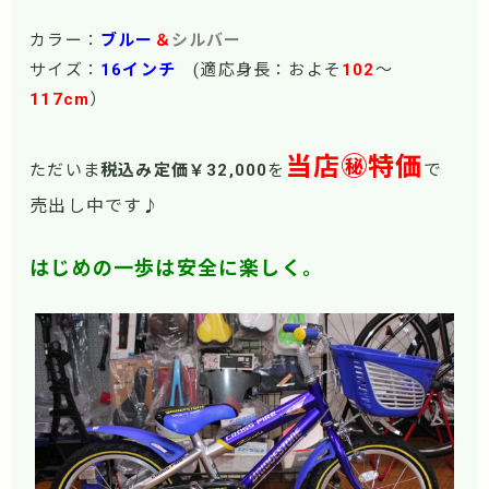
カラー：
ブルー
＆
シルバー
サイズ：
16インチ
(適応身長：およそ
102
～
117cm
）
当店㊙特価
で
ただいま
税込み定価￥32,000
を
売出し中です
♪
はじめの一歩は安全に楽しく。