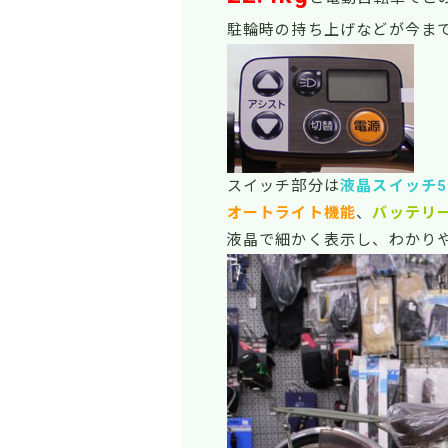
駐輪時の持ち上げなどが今ま
スイッチ部分は
液晶スイッチ5
オートライト機能
、
バッテリ
液晶で細かく表示し、わかり