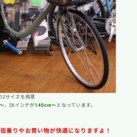
の2サイズを用意
m～
、26インチが
140cm～
となっています。
の街乗りや
お買い物が快適になりますよ！