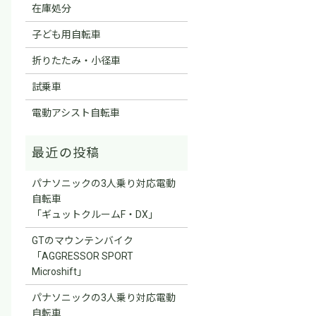
在庫処分
子ども用自転車
折りたたみ・小径車
試乗車
電動アシスト自転車
パナソニックの3人乗り対応電動
自転車
「ギュットクルームF・DX」
GTのマウンテンバイク
「AGGRESSOR SPORT
Microshift」
パナソニックの3人乗り対応電動
自転車