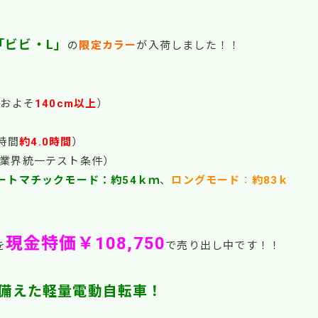
「ビビ・L」
の
限定カラー
が入荷しました！！
およそ
140cm以上
）
時間
約4.0時間
）
（業界統一テスト条件）
ートマチックモード：約54ｋｍ
、
ロングモード
：
約83ｋ
現金特価￥108,750
を
で売り出し中です！！
備えた軽量電動自転車！