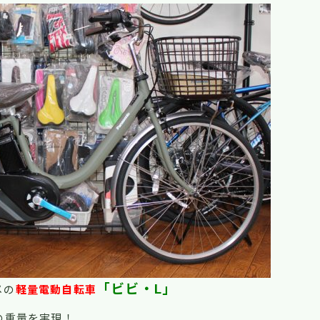
「ビビ・L」
メの
軽量電動自転車
の重量を実現！