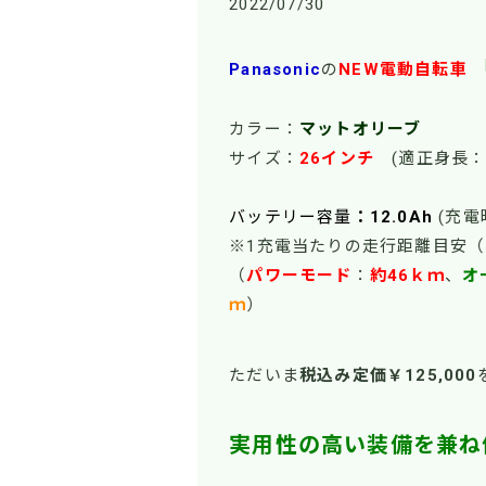
2022/07/30
Panasonic
の
NEW電動自転車
カラー：
マットオリーブ
サイズ：
26インチ
(適正身長：
バッテリー容量
：12.0Ah
(充電
※1充電当たりの走行距離目安
（
パワーモー
ド
：
約46ｋｍ
、
オ
ｍ
）
ただいま
税込み定価￥125,000
実用性の高い装備を兼ね