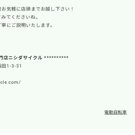
度お気軽に店頭までお越し下さい！
てみてくださいね。
丁寧にご説明いたします。
！
門店ニシダサイクル **********
田1-3-31
ycle.com/
電動自転車