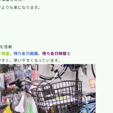
でよりも楽になります。
を搭載
ー残量
、
残り走行距離
、
残り走行時間
を
やすく、使いやすくなっています。