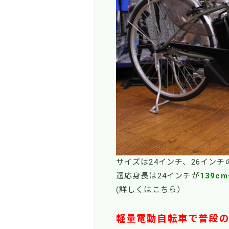
サイズは24インチ、26インチ
適応身長は24インチが
139c
(
詳しくはこちら
）
軽量電動自転車で普段