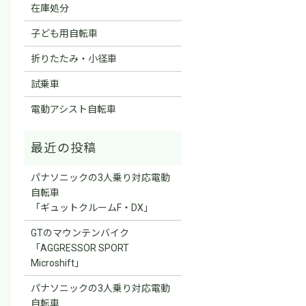
在庫処分
子ども用自転車
折りたたみ・小径車
試乗車
電動アシスト自転車
パナソニックの3人乗り対応電動
自転車
「ギュットクルームF・DX」
GTのマウンテンバイク
「AGGRESSOR SPORT
Microshift」
パナソニックの3人乗り対応電動
自転車