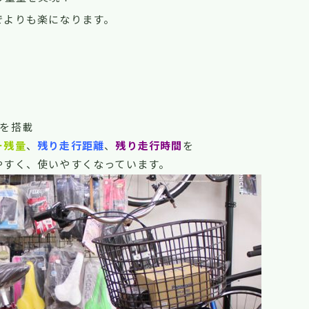
でよりも楽になります。
を搭載
ー残量
、
残り走行距離
、
残り走行時間
を
やすく、使いやすくなっています。