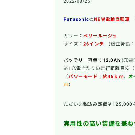
2022/08/25
Panasonic
の
NEW電動自転車
カラー：
ベリールージュ
サイズ：
26インチ
(適正身長：
バッテリー容量
：12.0Ah
(充電
※1充電当たりの走行距離目安
（
パワーモー
ド
：
約46ｋｍ
、
オ
ｍ
）
ただいま
税込み定価￥125,000
実用性の高い装備を兼ね