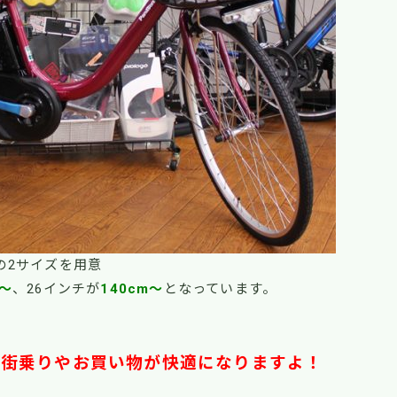
の2サイズを用意
m～
、26インチが
140cm～
となっています。
の街乗りや
お買い物が快適になりますよ！