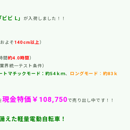
「ビビ L」
が入荷しました！！
およそ
140cm以上
）
時間
約4.0時間
）
（業界統一テスト条件）
ートマチックモード：約54ｋｍ
、
ロングモード
：
約83ｋ
現金特価￥108,750
を
で売り出し中です！！
備えた軽量電動自転車！