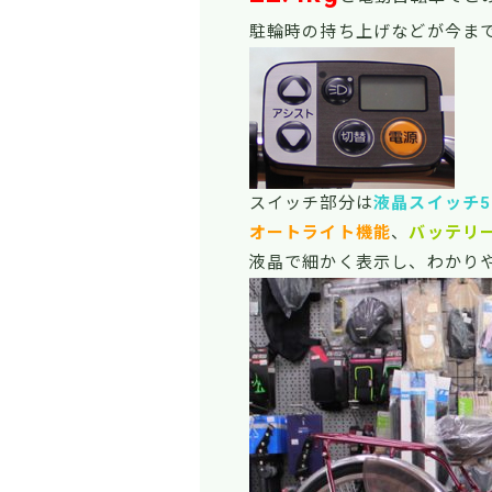
駐輪時の持ち上げなどが今ま
スイッチ部分は
液晶スイッチ5
オートライト機能
、
バッテリ
液晶で細かく表示し、わかり