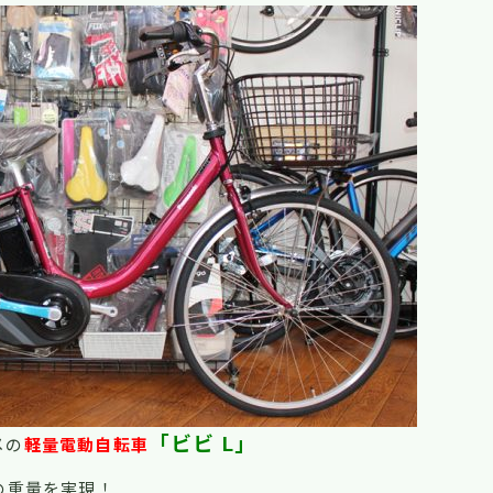
「ビビ L」
メの
軽量電動自転車
の重量を実現！