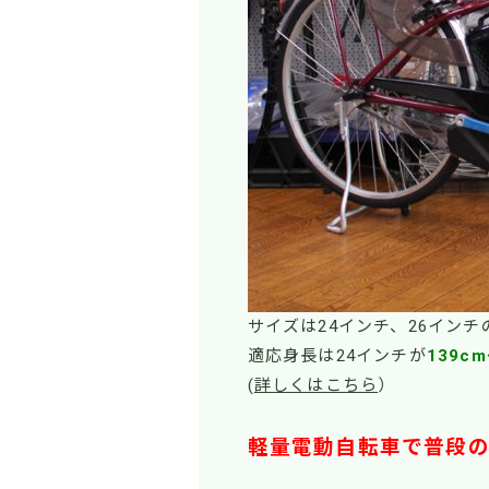
サイズは24インチ、26インチ
適応身長は24インチが
139c
(
詳しくはこちら
）
軽量電動自転車で普段