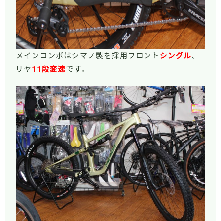
メインコンポはシマノ製を採用フロント
シングル
、
リヤ
11段
変速
です。