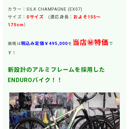
カラー：SILK CHAMPAGNE (EX07)
サイズ：
Sサイズ
(適応身長：
およそ155～
175cm
）
当店㊙特価
税込み定価￥495,000
価格は
を
で
す！
新設計のアルミフレームを採用した
ENDUROバイク！！