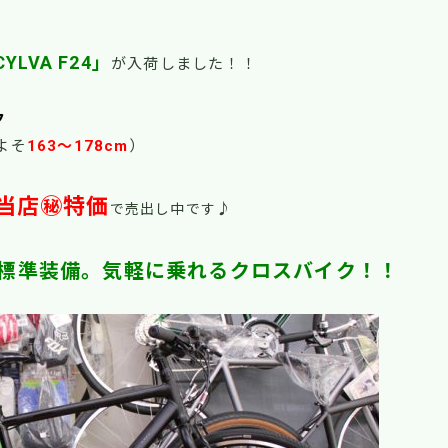
YLVA F24」
が入荷しました！！
ク
よそ
163～178cm
）
当店㊙特価
♪
で売出し中です
標準装備。気軽に乗れるクロスバイク！！