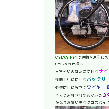
CYLVA F24
は通勤や通学にお
CYLVAの仕様は
サイ
日常使いの駐輪に便利な
バッテリ
夜間走行に便利な
ワイヤー
盗難防止に役立つ
３
さらに盗難されても安心の
かなりお買い得なクロスバイ