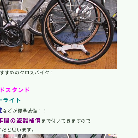
すすめのクロスバイク！
ドスタンド
ーライト
錠
などが標準装備！！
年間の盗難補償
まで付いてきますので
クだと思います。