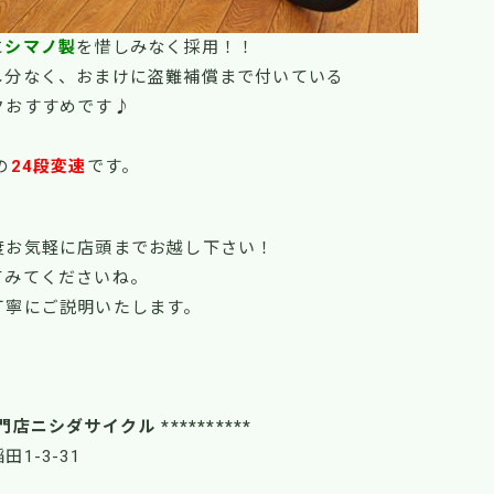
に
シマノ製
を惜しみなく採用！！
し分なく、おまけに盗難補償まで付いている
クおすすめです♪
の
24
段変速
です。
度お気軽に店頭までお越し下さい！
てみてくださいね。
丁寧にご説明いたします。
！
門店ニシダサイクル **********
田1-3-31