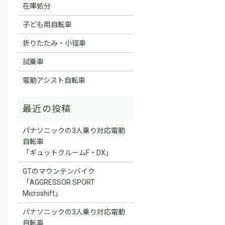
在庫処分
子ども用自転車
折りたたみ・小径車
試乗車
電動アシスト自転車
パナソニックの3人乗り対応電動
自転車
「ギュットクルームF・DX」
GTのマウンテンバイク
「AGGRESSOR SPORT
Microshift」
パナソニックの3人乗り対応電動
自転車