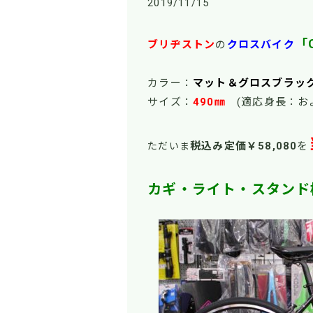
2019/11/15
「C
ブリヂストン
の
クロスバイク
カラー：
マット＆グロスブラッ
サイズ：
490㎜
(適応身長：お
税込み定価￥58
,080
を
ただいま
カギ・ライト・スタンド