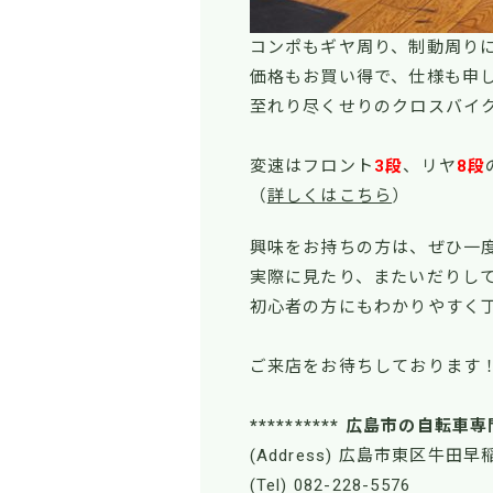
コンポもギヤ周り、制動周り
価格もお買い得で、仕様も申
至れり尽くせりのクロスバイ
変速はフロント
3
段
、リヤ
8
段
（
詳しくはこちら
）
興味をお持ちの方は、ぜひ一
実際に見たり、またいだりし
初心者の方にもわかりやすく
ご来店をお待ちしております
********** 広島市の自転車専
(Address) 広島市東区牛田早稲
(Tel) 082-228-5576