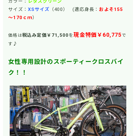
カラー：
レタスグリーン
サイズ：
XSサイズ
（400） (適応身長：
およそ155
～170ｃｍ
）
現金特価￥60,775
税込み定価￥71
,500
を
価格は
で
♪
す
女性専用設計のスポーティークロスバイ
ク！！