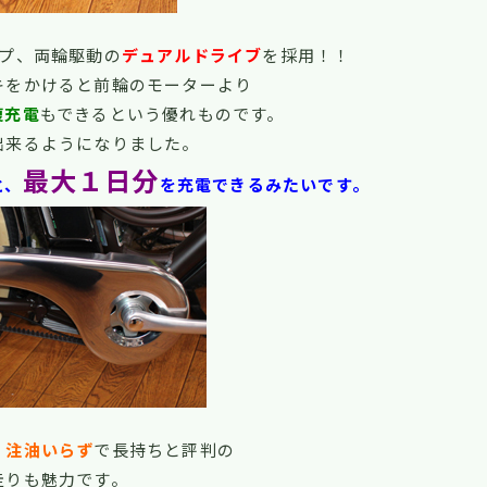
プ、両輪駆動の
デュアルドライブ
を採用！！
キをかけると前輪のモーターより
復充電
もできるという優れものです。
出来るようになりました。
最大１日分
と、
を充電できるみたいです。
・
注油いらず
で長持ちと評判の
走りも魅力です。