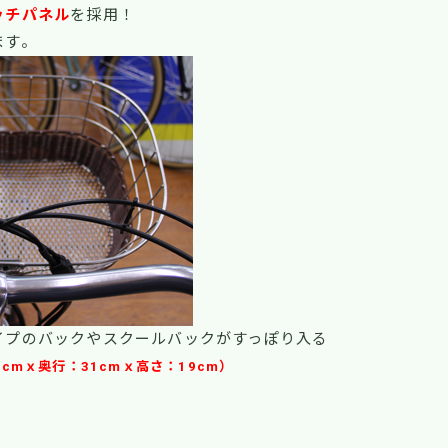
ッチパネル
を採用！
ます。
イプのバックやスクールバックがすっぽり入る
6cmｘ奥行：31cmｘ高さ：19cm）