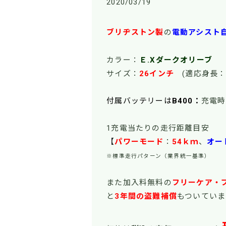
2020/03/19
ブリヂストン製
の
電動アシスト
カラー：
Ｅ.Xダークオリーブ
サイズ：
26インチ
(適応身長：
付属バッテリーは
B400：
充電時
1充電当たりの走行距離目安
【
パワーモード
：
54
ｋｍ
、
オー
※標準走行パターン（業界統一基準）
また加入料無料の
フリーケア・
と
3年間の盗難補償
もついていま