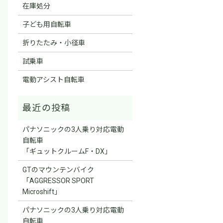
在庫処分
子ども用自転車
折りたたみ・小径車
試乗車
電動アシスト自転車
パナソニックの3人乗り対応電動
自転車
「ギュットクルームF・DX」
GTのマウンテンバイク
「AGGRESSOR SPORT
Microshift」
パナソニックの3人乗り対応電動
自転車