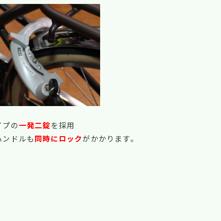
イプの
一発二錠
を採用
ハンドルも
同時にロック
がかかります。