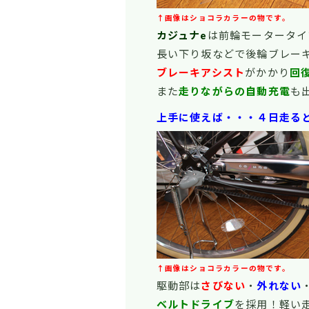
↑画像はショコラカラーの物です。
カジュナe
は前輪モータータイ
長い下り坂などで後輪ブレー
ブレーキアシスト
がかかり
回
また
走りながらの自動充電
も
上手に使えば・・・４日走る
↑画像はショコラカラーの物です。
駆動部は
さびない
・
外れない
ベルトドライブ
を採用！軽い