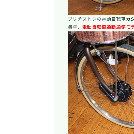
ブリヂストンの電動自転車
カ
毎年、
電動自転車通勤通学モ