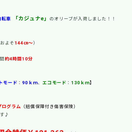
「カジュナe」
自転車
のオリーブが入荷しました！！
およそ
144㎝～
）
間
約4時間10分
トモード
：
90ｋｍ
、
エコモード
：
130ｋｍ
】
プログラム
（賠償保障付き傷害保険）
す♪