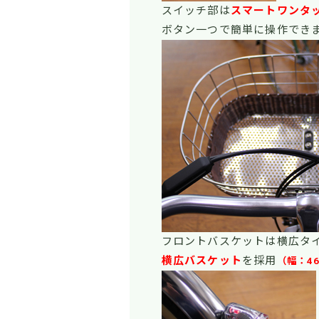
スイッチ部は
スマートワンタ
ボタン一つで簡単に操作でき
フロントバスケットは横広タ
横広バスケット
を採用
（幅：4