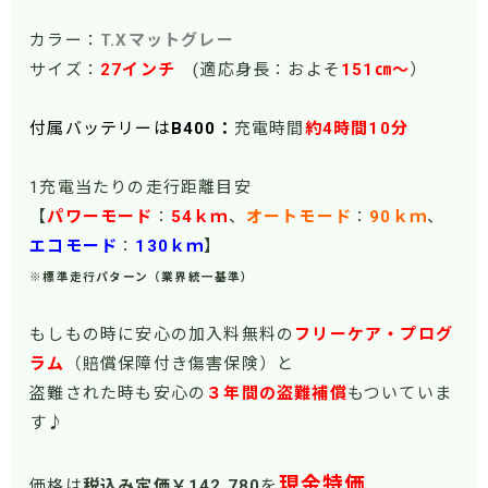
カラー：
T.Xマットグレー
サイズ：
27インチ
(適応身長：およそ
151㎝～
）
付属バッテリーは
B400：
充電時間
約4時間10分
1充電当たりの走行距離目安
【
パワーモード
：
54ｋｍ
、
オートモード
：
90ｋｍ
、
エコモード
：
130ｋｍ
】
※標準走行パターン（業界統一基準）
もしもの時に安心の加入料無料の
フリーケア・プログ
ラム
（賠償保障付き傷害保険）
と
盗難された時も安心の
３年間の盗難補償
もついていま
す♪
現金特価
価格は
税込み定価￥142,780
を