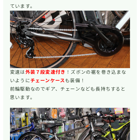
ています。
変速は
外装７段変速付き
！ズボンの裾を巻き込まな
いように
チェーンケース
も装備！
前輪駆動なのでギア、チェーンなども長持ちすると
思います。