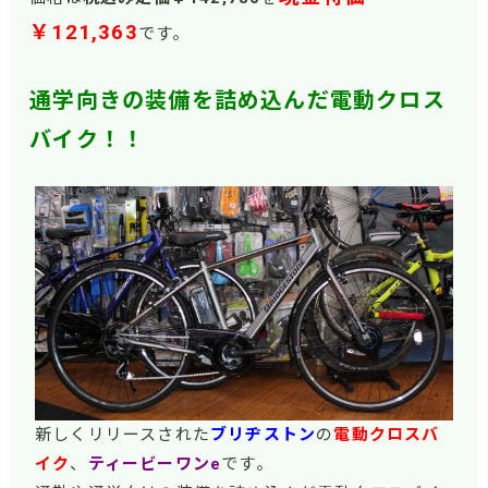
￥121,363
です。
通学向きの装備を詰め込んだ電動クロス
バイク！！
新しくリリースされた
ブリヂストン
の
電動クロスバ
イク
、
ティービーワンe
です。