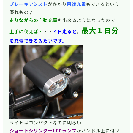
ブレーキアシスト
がかかり
回復充電
もできるという
優れもの♪
走りながらの自動充電
も出来るようになったので
最大１日分
上手に使えば・
・・
４日走ると
、
を充電できるみたいです。
ライトはコンパクトなのに明るい
ショートシリンダーLEDランプ
がハンドル上に付い